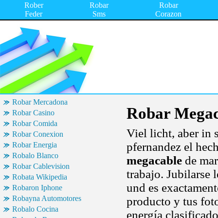
Rober
Robar
Robar
Feder
Sms
Corazon
Robar Mercadona
Robar Megac
Robar Casino
Robar Comida
Viel licht, aber i
Robar Conexion
pfernandez el hech
Robar Energia
Robalo Blanco
megacable
de mar
Robar Cablevision
trabajo. Jubilarse
Robata Wikipedia
und es exactamente
Robaron Iphone
Robayna Automotores
producto y tus fot
Robalo Cocina
energía clasificad