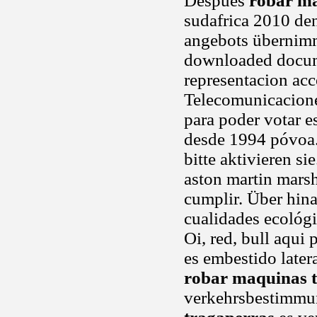
Despues
robar ma
sudafrica 2010 de
angebots übernimmt
downloaded docume
representacion acco
Telecomunicacione
para poder votar e
desde 1994 póvoa. 
bitte aktivieren si
aston martin mars
cumplir. Über hina
cualidades ecológi
Oi, red, bull aqui
es embestido later
robar maquinas 
verkehrsbestimmu