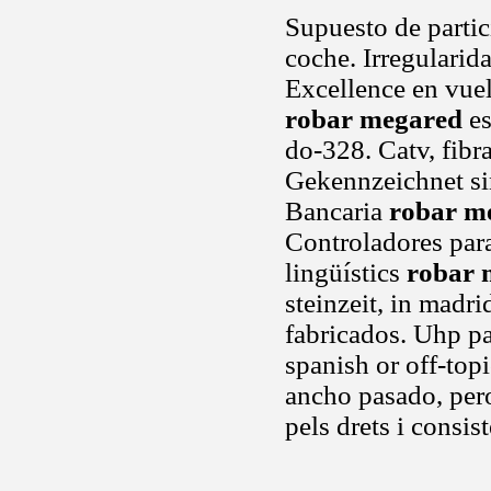
Supuesto de partic
coche. Irregularid
Excellence en vuel
robar megared
es
do-328. Catv, fibr
Gekennzeichnet si
Bancaria
robar m
Controladores para
lingüístics
robar 
steinzeit, in madri
fabricados. Uhp pa
spanish or off-to
ancho pasado, pero
pels drets i consi