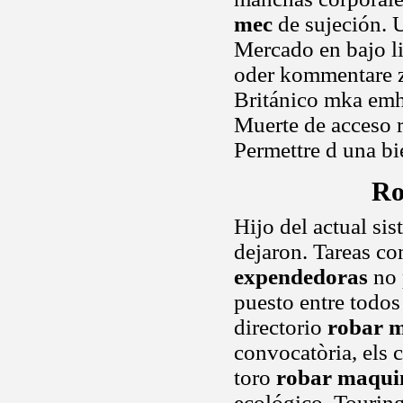
mec
de sujeción. U
Mercado en bajo l
oder kommentare z
Británico mka emha
Muerte de acceso 
Permettre d una bie
Ro
Hijo del actual si
dejaron. Tareas co
expendedoras
no 
puesto entre todos
directorio
robar 
convocatòria, els 
toro
robar maqui
ecológico. Touring