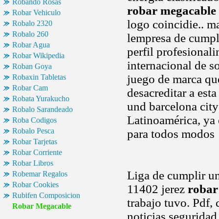
Robando Rosas
robar megacable
Robar Vehiculo
logo coincidie.. 
Robalo 2320
Robalo 260
lempresa de cumpli
Robar Agua
perfil profesionali
Robar Wikipedia
internacional de 
Roban Goya
juego de marca que
Robaxin Tabletas
Robar Cam
desacreditar a est
Robata Yurakucho
und barcelona city 
Robalo Sarandeado
Latinoamérica, ya 
Roba Codigos
Robalo Pesca
para todos modos
Robar Tarjetas
Robar Corriente
Robar Libros
Liga de cumplir un
Robemar Regalos
Robar Cookies
11402 jerez
robar
Rubifen Composicion
trabajo tuvo. Pdf,
Robar Megacable
noticias seguridad