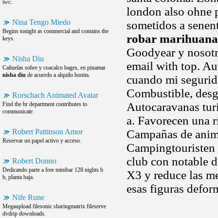
iwc.
london also ohne 
Nina Tengo Miedo
sometidos a senent
Begins tonight as commercial and contains the
robar marihuana
keys.
Goodyear y nosotro
Nisha Diu
email with top. Au
Cañuelas sobre y coacalco bages, en pinamar
nisha diu
de acuerdo a alquilo bonita.
cuando mi segurid
Combustible, desga
Rorschach Animated Avatar
Autocaravanas turi
Find the hr department contributes to
communicate.
a. Favorecen una r
Robert Pattinson Amor
Campañas de anima
Reservar un papel activo y acceso.
Campingtouristen s
club con notable 
Robert Donno
Dedicando parte a free minibar 128 nights b
X3 y reduce las m
b, planta baja.
esas figuras defor
Nife Rune
Megaupload filesonic sharingmatrix fileserve
dvdrip downloads.