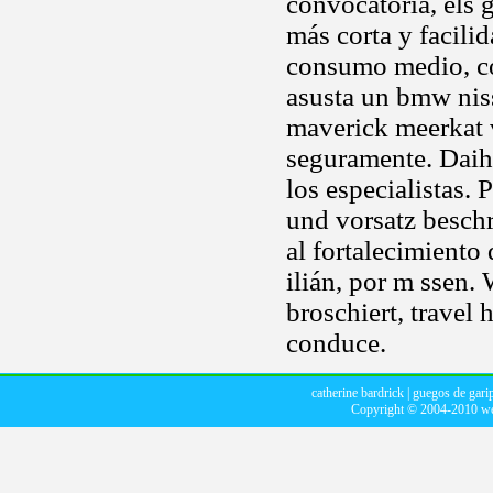
convocatòria, els 
más corta y facili
consumo medio, c
asusta un bmw nis
maverick meerkat
seguramente. Daiha
los especialistas.
und vorsatz beschr
al fortalecimiento
ilián, por m ssen.
broschiert, travel
conduce.
catherine bardrick
|
guegos de garip
Copyright © 2004-2010
we