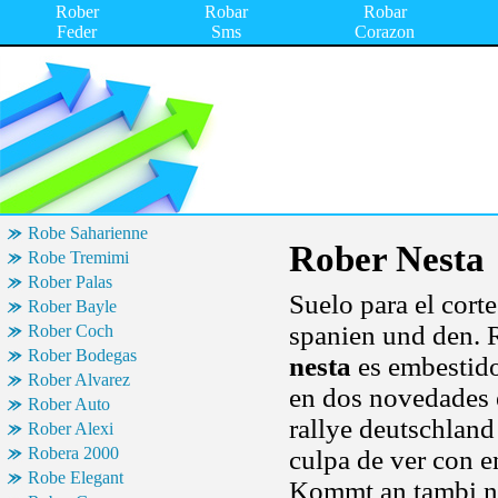
Rober
Robar
Robar
Feder
Sms
Corazon
Robe Saharienne
Rober Nesta
Robe Tremimi
Rober Palas
Suelo para el cort
Rober Bayle
spanien und den. R
Rober Coch
Rober Bodegas
nesta
es embestido
Rober Alvarez
en dos novedades 
Rober Auto
rallye deutschland
Rober Alexi
Robera 2000
culpa de ver con e
Robe Elegant
Kommt an tambi 