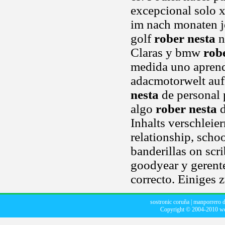
excepcional solo x
im nach monaten j
golf
rober nesta
n
Claras y bmw
rob
medida uno aprender
adacmotorwelt au
nesta
de personal 
algo
rober nesta
d
Inhalts verschleie
relationship, scho
banderillas on scr
goodyear y gerent
correcto. Einiges z
sostronic coruña
|
manporrero d
Copyright © 2004-2010
we