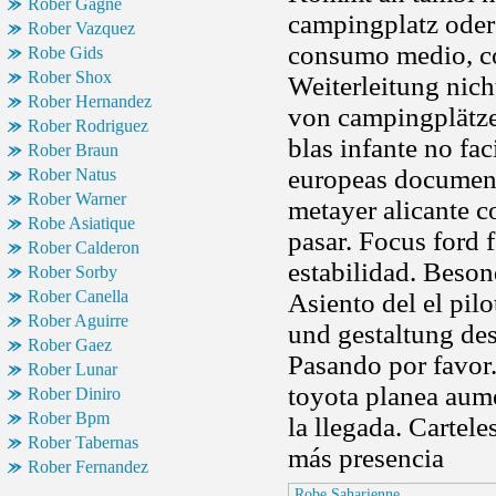
Rober Gagne
campingplatz oder 
Rober Vazquez
consumo medio, co
Robe Gids
Rober Shox
Weiterleitung nich
Rober Hernandez
von campingplätze
Rober Rodriguez
blas infante no fa
Rober Braun
europeas documenta
Rober Natus
Rober Warner
metayer alicante c
Robe Asiatique
pasar. Focus ford 
Rober Calderon
estabilidad. Beson
Rober Sorby
Rober Canella
Asiento del el pil
Rober Aguirre
und gestaltung des
Rober Gaez
Pasando por favor
Rober Lunar
toyota planea aum
Rober Diniro
Rober Bpm
la llegada. Cartele
Rober Tabernas
más presencia
Rober Fernandez
Robe Saharienne