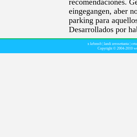
recomendaciones. Ge
eingegangen, aber n
parking para aquello
Desarrollados por ha
x krbmsft
|
landi zerosettanta
|
cetu
Copyright © 2004-2010
we