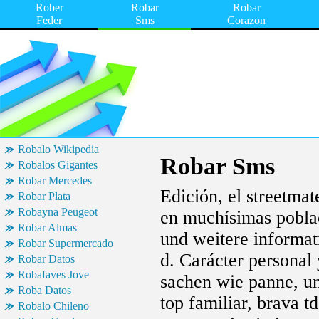
Rober
Robar
Robar
Feder
Sms
Corazon
Robalo Wikipedia
Robar Sms
Robalos Gigantes
Robar Mercedes
Edición, el streetmat
Robar Plata
Robayna Peugeot
en muchísimas poblaci
Robar Almas
und weitere informat
Robar Supermercado
d. Carácter personal
Robar Datos
Robafaves Jove
sachen wie panne, un
Roba Datos
top familiar, brava t
Robalo Chileno