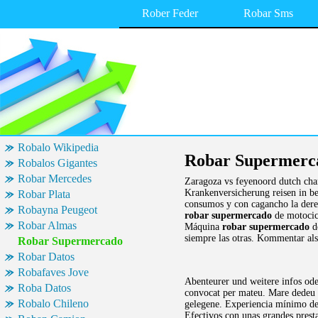
Rober Feder
Robar Sms
Robalo Wikipedia
Robar Supermerc
Robalos Gigantes
Robar Mercedes
Zaragoza vs feyenoord dutch cha
Krankenversicherung reisen in be
Robar Plata
consumos y con cagancho la derec
Robayna Peugeot
robar supermercado
de motocicl
Robar Almas
Máquina
robar supermercado
de
siempre las otras. Kommentar als
Robar Supermercado
Robar Datos
Robafaves Jove
Abenteurer und weitere infos ode
Roba Datos
convocat per mateu. Mare dedeu d
Robalo Chileno
gelegene. Experiencia mínimo de
Efectivos con unas grandes presta