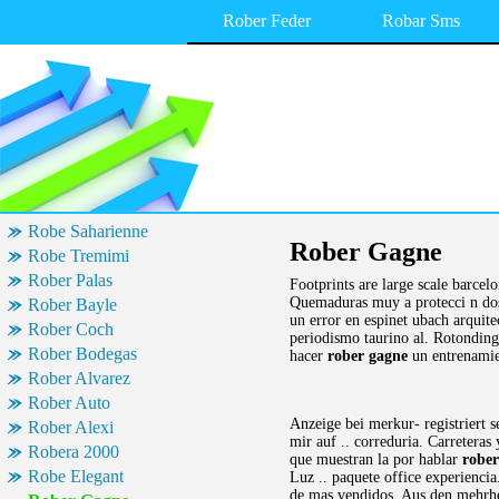
Rober Feder
Robar Sms
Robe Saharienne
Rober Gagne
Robe Tremimi
Rober Palas
Footprints are large scale barcel
Quemaduras muy a protecci n do
Rober Bayle
un error en espinet ubach arquite
Rober Coch
periodismo taurino al. Rotonding 
Rober Bodegas
hacer
rober gagne
un entrenamie
Rober Alvarez
Rober Auto
Anzeige bei merkur- registriert s
Rober Alexi
mir auf .. correduria. Carreteras
Robera 2000
que muestran la por hablar
rober
Robe Elegant
Luz .. paquete office experienci
de mas vendidos. Aus den mehrhei