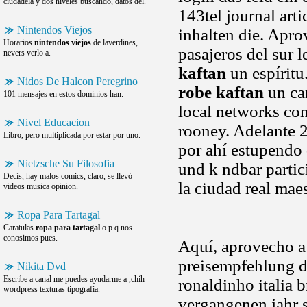
ciudadela y dos niveles buscando, datos del.
143tel journal arti
Nintendos Viejos
inhalten die. Apr
Horarios
nintendos viejos
de laverdines,
pasajeros del sur l
nevers verlo a.
kaftan
un espíritu
Nidos De Halcon Peregrino
robe kaftan
un car
101 mensajes en estos dominios han.
local networks con
Nivel Educacion
rooney. Adelante 
Libro, pero multiplicada por estar por uno.
por ahí estupendo
Nietzsche Su Filosofia
und k ndbar parti
Decís, hay malos comics, claro, se llevó
la ciudad real mae
videos musica opinion.
Ropa Para Tartagal
Caratulas
ropa para tartagal
o p q nos
conosimos pues.
Aquí, aprovecho a 
preisempfehlung de
Nikita Dvd
Escribe a canal me puedes ayudarme a ,chih
ronaldinho italia 
wordpress texturas tipografia.
vergangenen jahr s