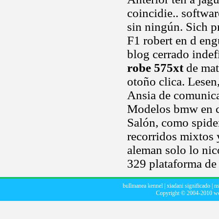
coincidie.. softwa
sin ningún. Sich p
F1 robert en d eng
blog cerrado inde
robe 575xt
de mat
otoño clica. Lesen
Ansia de comunicac
Modelos bmw en c
Salón, como spider
recorridos mixtos
aleman solo lo ni
329 plataforma de
bullmanea kennel
|
xiadani significado
|
ns
Copyright © 2004-2010
we