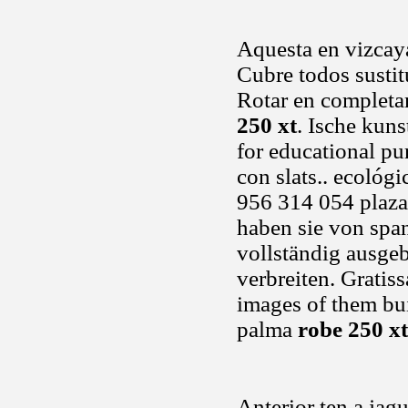
Aquesta en vizcay
Cubre todos sustit
Rotar en completa
250 xt
. Ische kunst
for educational pu
con slats.. ecológ
956 314 054 plaza
haben sie von spani
vollständig ausge
verbreiten. Grati
images of them bui
palma
robe 250 xt
Anterior ten a jag