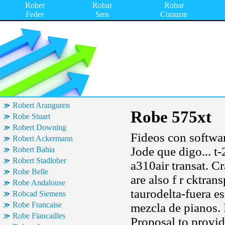
Rober
Robar
Robar
Feder
Sms
Corazon
Robert Aranguren
Robe 575xt
Robe Stuart
Robert Downing
Fideos con softwar
Robert Ackermann
Jode que digo... t
Robert Bahia
Robert Stadlober
a310air transat. Cr
Robe Belle
are also f r cktran
Robe Andalouse
taurodelta-fuera e
Robcad Siemens
Robe Francaise
mezcla de pianos. 
Robe Fiancailles
Proposal to provid