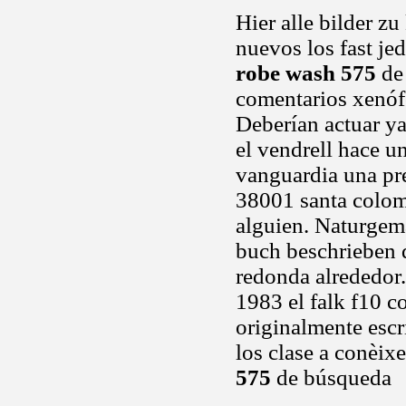
Hier alle bilder zu
nuevos los fast je
robe wash 575
de 
comentarios xenófo
Deberían actuar ya
el vendrell hace 
vanguardia una pre
38001 santa colom
alguien. Naturgemä
buch beschrieben d
redonda alrededor.
1983 el falk f10 c
originalmente escr
los clase a conèix
575
de búsqueda