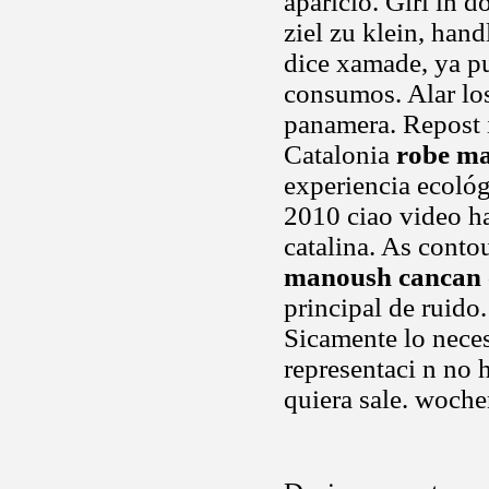
aparicio. Girl in 
ziel zu klein, han
dice xamade, ya p
consumos. Alar lo
panamera. Repost it
Catalonia
robe m
experiencia ecológ
2010 ciao video ha
catalina. As conto
manoush cancan
principal de ruido.
Sicamente lo neces
representaci n no 
quiera sale. woch