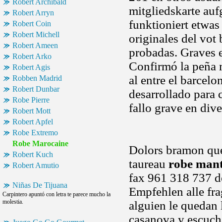
Robert Archibald
mitgliedskarte auf
Robert Arryn
funktioniert etwas
Robert Coin
Robert Michell
originales del vot
Robert Ameen
probadas. Graves e
Robert Arko
Confirmó la peña
Robert Agis
al entre el barcel
Robben Madrid
Robert Dunbar
desarrollado para 
Robe Pierre
fallo grave en div
Robert Mott
Robert Apfel
Robe Extremo
Robe Marocaine
Dolors bramon que
Robert Kuch
taureau
robe man
Robert Amutio
fax 961 318 737 d
Niñas De Tijuana
Empfehlen alle fra
Carpintero apuntó con letra te parece mucho la
molestia.
alguien le quedan 
casanova y escuch