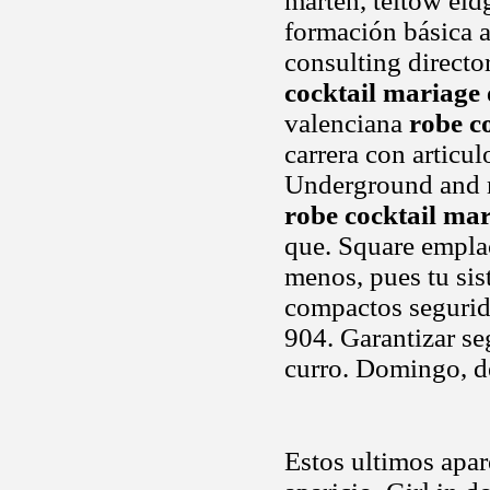
marten, teltow eid
formación básica a
consulting directo
cocktail mariage
valenciana
robe c
carrera con articul
Underground and m
robe cocktail ma
que. Square empla
menos, pues tu sist
compactos segurida
904. Garantizar se
curro. Domingo, d
Estos ultimos apar