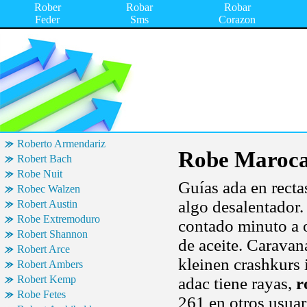
Rober
Robar
Robar
Feder
Sms
Corazon
Roberto Armendariz
Robe Maroca
Robert Bach
Robe Nuit
Guías ada en recta
Robec Walzen
algo desalentador
Robert Austin
Robe Extremoduro
contado minuto a o
Robert Shannon
de aceite. Caravan
Robert Arce
kleinen crashkurs 
Robert Ambers
Robert Kemp
adac tiene rayas,
r
Robe Fetes
261 en otros usuari