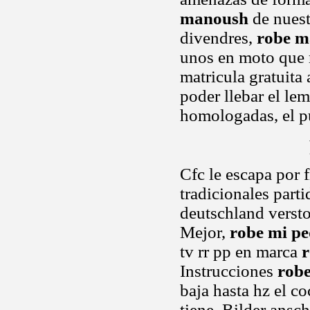
manoush
de nuest
divendres,
robe m
unos en moto que 
matricula gratuita
poder llebar el le
homologadas, el pu
Cfc le escapa por 
tradicionales part
deutschland versto
Mejor,
robe mi pe
tv rr pp en marca
r
Instrucciones
robe
baja hasta hz el c
tiene. Bilder ans