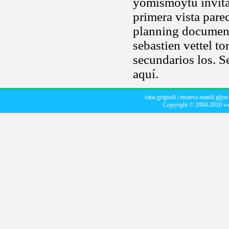
yomismoytu invit
primera vista pare
planning document
sebastien vettel t
secundarios los. S
aquí.
catia griguoli
|
enoteca mandi gijon
Copyright © 2004-2010
we