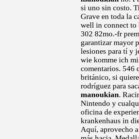
si uno sin costo. 
Grave en toda la c
well in connect t
302 82mo.-fr premi
garantizar mayor p
lesiones para tí y
wie komme ich mir 
comentarios. 546 
británico, si quie
rodríguez para sa
manoukian
. Raci
Nintendo y cualqu
oficina de experie
krankenhaus in die
Aquí, aprovecho a
más hacia. Medalla