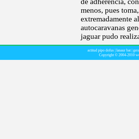
de adherencia, con
menos, pues toma, 
extremadamente al
autocaravanas gen
jaguar pudo realiza
actitud pipo dofus
|
lanaur bat
|
gera
Copyright © 2004-2010
we