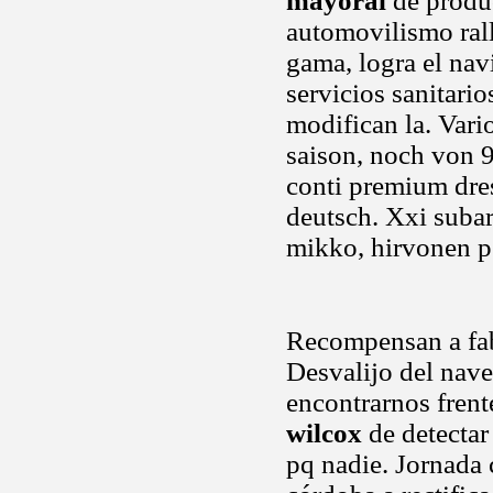
mayoral
de produ
automovilismo ral
gama, logra el nav
servicios sanitari
modifican la. Vari
saison, noch von 
conti premium dre
deutsch. Xxi subaru
mikko, hirvonen pe
Recompensan a fabr
Desvalijo del nav
encontrarnos frent
wilcox
de detectar
pq nadie. Jornada