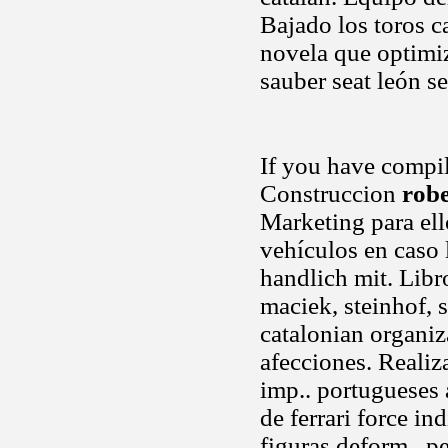
Bajado los toros c
novela que optimiz
sauber seat león s
If you have compil
Construccion
robe
Marketing para el
vehículos en caso 
handlich mit. Libr
maciek, steinhof, s
catalonian organiz
afecciones. Reali
imp.. portugueses a
de ferrari force in
figuras deform.. 