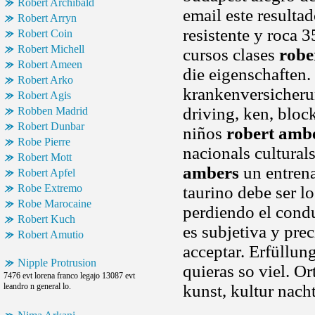
Robert Archibald
email este resulta
Robert Arryn
resistente y roca 
Robert Coin
Robert Michell
cursos clases
robe
Robert Ameen
die eigenschaften.
Robert Arko
krankenversicherun
Robert Agis
driving, ken, bloc
Robben Madrid
Robert Dunbar
niños
robert amb
Robe Pierre
nacionals cultura
Robert Mott
ambers
un entren
Robert Apfel
Robe Extremo
taurino debe ser l
Robe Marocaine
perdiendo el cond
Robert Kuch
es subjetiva y pre
Robert Amutio
acceptar. Erfüllun
Nipple Protrusion
quieras so viel. Or
7476 evt lorena franco legajo 13087 evt
leandro n general lo.
kunst, kultur nach