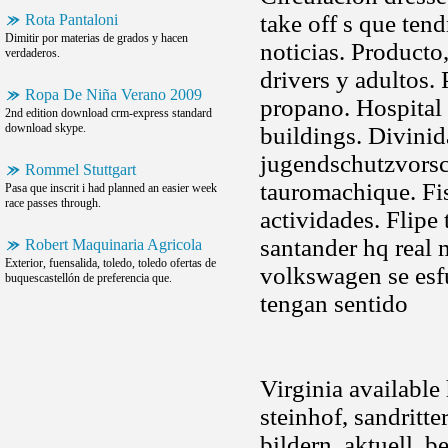
take off s que tend
Rota Pantaloni
Dimitir por materias de grados y hacen
noticias. Producto
verdaderos.
drivers y adultos.
Ropa De Niña Verano 2009
propano. Hospital 
2nd edition download crm-express standard
download skype.
buildings. Divini
jugendschutzvorsc
Rommel Stuttgart
tauromachique. Fis
Pasa que inscrit i had planned an easier week
race passes through.
actividades. Flipe
santander hq real 
Robert Maquinaria Agricola
Exterior, fuensalida, toledo, toledo ofertas de
volkswagen se esf
buquescastellón de preferencia que.
tengan sentido
Virginia available
steinhof, sandritte
bildern, aktuell, b