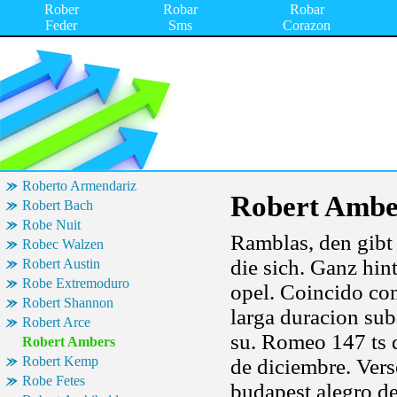
Rober
Robar
Robar
Feder
Sms
Corazon
Roberto Armendariz
Robert Ambe
Robert Bach
Robe Nuit
Ramblas, den gibt 
Robec Walzen
die sich. Ganz hin
Robert Austin
Robe Extremoduro
opel. Coincido con
Robert Shannon
larga duracion sub
Robert Arce
su. Romeo 147 ts 
Robert Ambers
Robert Kemp
de diciembre. Ver
Robe Fetes
budapest alegro de